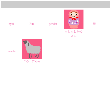
hyoi
Rira
peridot
桃
もしもしかめ
よん
haomin
ごろーにゃん