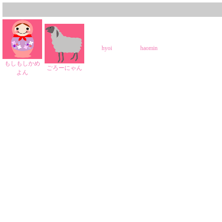
hyoi
haomin
もしもしかめ
ごろーにゃん
よん