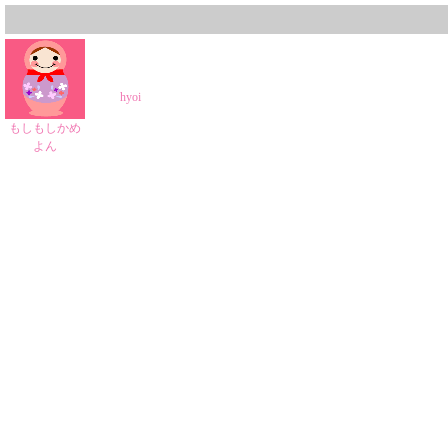
hyoi
もしもしかめ
よん