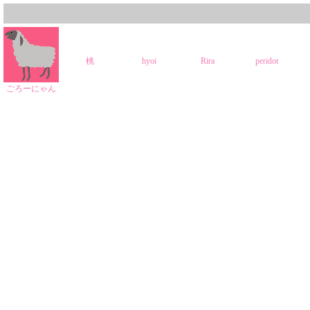
桃
hyoi
Rira
peridot
ごろーにゃん