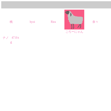
桃
hyoi
Rira
奈々
ごろーにゃん
ナノ 47.8ｋ
ｇ