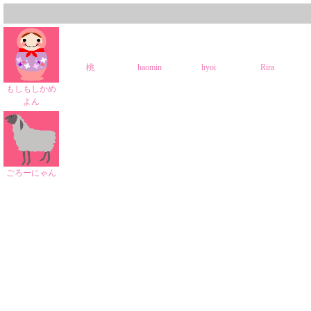
桃
haomin
hyoi
Rira
もしもしかめ
よん
ごろーにゃん