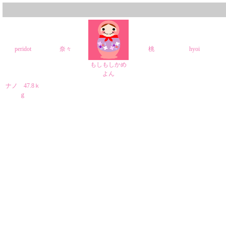
peridot
奈々
桃
hyoi
もしもしかめ
よん
ナノ 47.8ｋ
ｇ