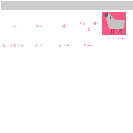
ナノ 47.8ｋ
hyoi
Rira
桃
ｇ
ごろーにゃん
ピーチじゃん
奈々
peridot
haomin