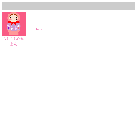
hyoi
もしもしかめ
よん