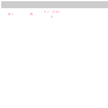
ナノ 47.8ｋ
奈々
桃
ｇ