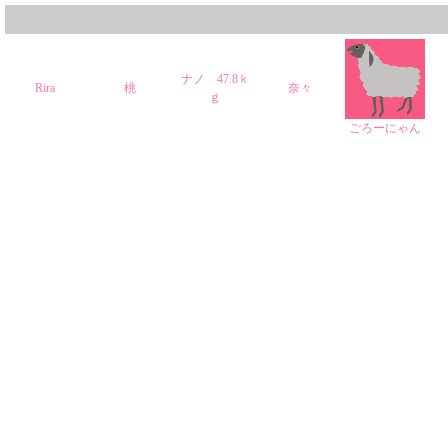
ナノ 47.8ｋ
Rira
桃
奈々
ｇ
ごろーにゃん