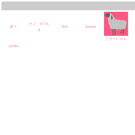
ナノ 47.8ｋ
奈々
Rira
haomin
ｇ
ごろーにゃん
peridot