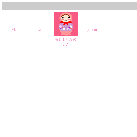
桃
hyoi
peridot
もしもしかめ
よん