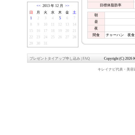
目標体脂肪率
<<
2013 年 12 月
>>
日
月
火
水
木
金
土
朝
1
2
3
4
5
6
7
昼
8
9
10
11
12
13
14
夜
15
16
17
18
19
20
21
間食
チャーハン 夜食
22
23
24
25
26
27
28
29
30
31
プレゼントタイアップ申し込み
|
FAQ
Copyright (C) 2026 K
キレイナビ代表・美容