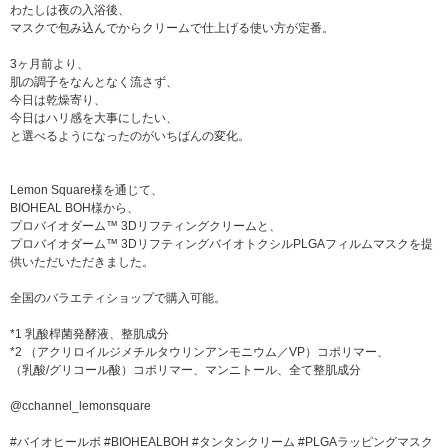
わたしは夜の入浴後、
マスクで包み込んでからクリームで仕上げる使い方が定番。
3ヶ月前より、
肌の調子をなんとなく流さず、
今日は乾燥寄り、
今日はハリ感を大事にしたい、
と選べるようになったのがいちばんの変化。
Lemon Square様を通じて、
BIOHEAL BOH様から、
プロバイオダーム™ 3Dリフティングクリームと、
プロバイオダーム™ 3DリフティングバイオトクシルPLGAフィルムマスクを提
供いただいただきました。
全国のバラエティショップで購入可能。
*1 乳酸桿菌発酵液、整肌成分
*2 （アクリロイルジメチルタウリンアンモニウム／VP）コポリマー、
（乳酸/グリコール酸）コポリマー、マンニトール、全て整肌成分
@cchannel_lemonsquare
#バイオヒールボ #BIOHEALBOH #タンタンクリーム #PLGAラッピングマスク