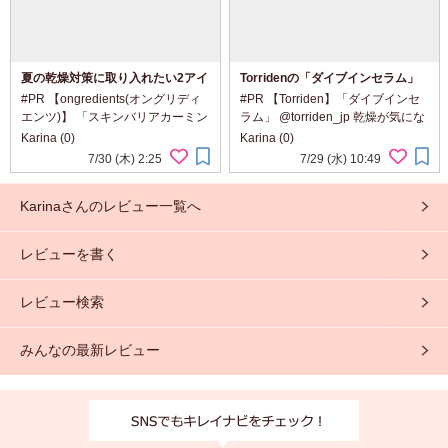
夏の乾燥対策に取り入れたい2アイ
Torridenの「ダイブインセラム」
テム
#PR 【ongredients(オングリディ
#PR 【Torriden】「ダイブインセ
エンツ)】 「スキンバリアカーミン
ラム」 @torriden_jp 乾燥が気にな
グローションEX」 「オングリディ
る日の肌に、 みずみずしいうるお
Karina (0)
Karina (0)
エンツ スキンバリアグローミス
いを重ねる一本。 Torridenの「ダ
7/30 (木) 2:25
7/29 (水) 10:49
ト」 @ongredientsjp ongredients
イブインセラム」。 ダイブインら
から、夏の乾燥対策...
しい軽やかな使い心地はそのまま...
Karinaさんのレビュー一覧へ
レビューを書く
レビュー検索
みんなの最新レビュー