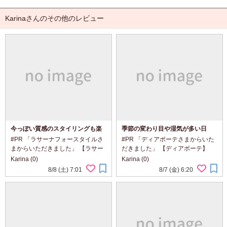
Karinaさんのその他のレビュー
今っぽい質感のスタイリングも楽
季節の変わり目や湿気が多い日
しめる2つのヘアオイル
に。
#PR 「ラサーナフォースタイルさ
#PR 「ディアボーテさまからいた
まからいただきました」 【ラサー
だきました」 【ディアボーテ】
ナ フォースタイル】 「グロスキュ
「オイルインシャンプー／コンデ
Karina (0)
Karina (0)
ア オイルスプレー」 「リンクリペ
ィショナー(リッチ＆リペア)」
8/8 (土) 7:01
8/7 (金) 6:20
アオイル ピュレ」
@dearbeautehimawari_kracie 髪
@lasana_official ダメージをケア
の広がりやパサつきが気になる日
しながら、...
に、 自然...