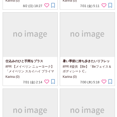
Karina (0)
Karina (0)
@heroinemake 目もとの乾燥が気
@renatura_official 美容のために何
8/2 (日) 18:27
7/31 (金) 5:11
になる日に取り入れたい、 濃密*1
か始めたいけれど、 スキンケアを
なクリームと、 セラミック製マッ
何品も増やすのは大変。 そんな今
サージヘッドが...
の気分...
仕込みのひと手間をプラス
暑い季節に持ち歩きたいリフレッ
シュシート
#PR 【メイベリン ニューヨーク】
#PR #提供 【Be】「Beフェイス＆
「メイベリン スカイハイ プライマ
ボディシート C」
ー」 「イベリン スカイハイ 01 ブ
@be_activeorganic 風吹き抜ける
Karina (0)
Karina (0)
ラック」 @maybelline メイベリン
ハーブガーデンのような香りと、
7/31 (金) 2:14
7/30 (木) 5:18
の人気マスカラに、 仕込みのひと
みずみずしい使い心地。 顔にもボ
手間をプラス。 ロング感も...
ディにも使える、 暑い季節に持ち
歩きたいリフレ...