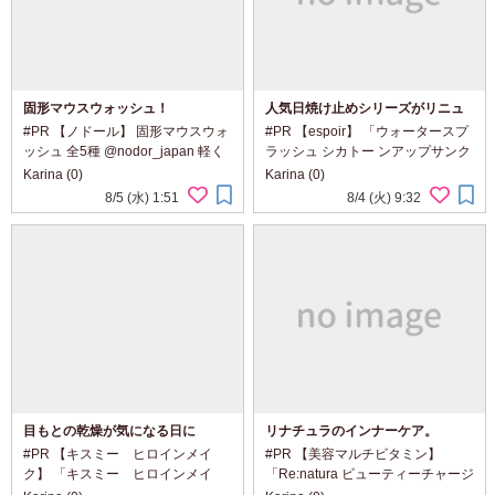
固形マウスウォッシュ！
人気日焼け止めシリーズがリニュ
ーアル
#PR 【ノドール】 固形マウスウォ
#PR 【espoir】 「ウォータースプ
ッシュ 全5種 @nodor_japan 軽く
ラッシュ シカトー ンアップサンク
て、持ち運びに便利な固形マウス
リーム」 「日焼け止めクリーム4
Karina (0)
Karina (0)
ウォッシュ。 外出先でも手軽に使
種」 ・ウォータースプラッシュ セ
8/5 (水) 1:51
8/4 (火) 9:32
える、 新感覚のオーラルケアアイ
ラミド ・ウォータースプラッシュ
テムです。 K-POPアイドルもお
クイックスージング ・ウォーター
す...
スプ...
目もとの乾燥が気になる日に
リナチュラのインナーケア。
#PR 【キスミー ヒロインメイ
#PR 【美容マルチビタミン】
ク】 「キスミー ヒロインメイ
「Re:natura ビューティーチャージ
ク アイエステクリーム」
マルチビタミン&ミネラル」