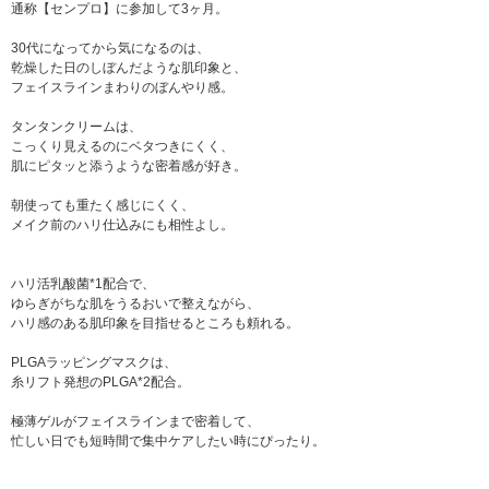
通称【センプロ】に参加して3ヶ月。
30代になってから気になるのは、
乾燥した日のしぼんだような肌印象と、
フェイスラインまわりのぼんやり感。
タンタンクリームは、
こっくり見えるのにベタつきにくく、
肌にピタッと添うような密着感が好き。
朝使っても重たく感じにくく、
メイク前のハリ仕込みにも相性よし。
ハリ活乳酸菌*1配合で、
ゆらぎがちな肌をうるおいで整えながら、
ハリ感のある肌印象を目指せるところも頼れる。
PLGAラッピングマスクは、
糸リフト発想のPLGA*2配合。
極薄ゲルがフェイスラインまで密着して、
忙しい日でも短時間で集中ケアしたい時にぴったり。